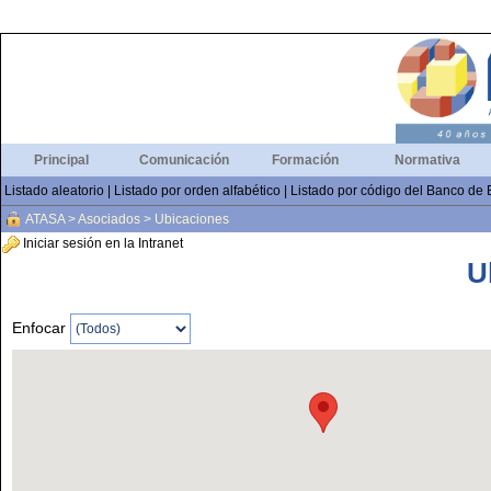
Principal
Comunicación
Formación
Normativa
Listado aleatorio
|
Listado por orden alfabético
|
Listado por código del Banco de
ATASA
>
Asociados
>
Ubicaciones
Iniciar sesión en la Intranet
U
Enfocar