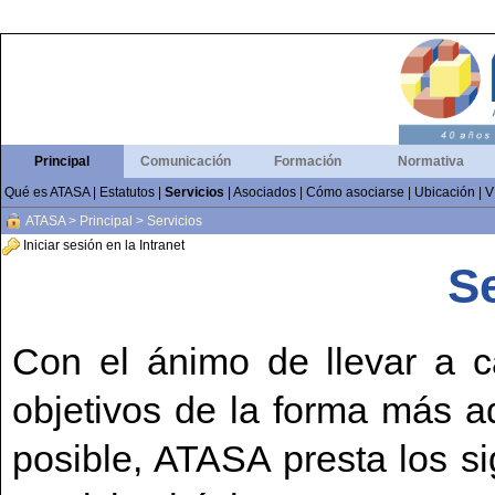
Principal
Comunicación
Formación
Normativa
Qué es ATASA
|
Estatutos
|
Servicios
|
Asociados
|
Cómo asociarse
|
Ubicación
|
V
ATASA
>
Principal
>
Servicios
Iniciar sesión en la Intranet
Se
Con el ánimo de llevar a 
objetivos de la forma más 
posible, ATASA presta los si